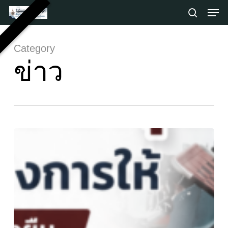
Skip
Men
to
search
main
Close
content
Menu
Category
ข่าว
กอง
พัฒนา
นักศึกษา
มหาวิทยาลัย
เทคโนโลยี
ราช
มงคล
ตะวัน