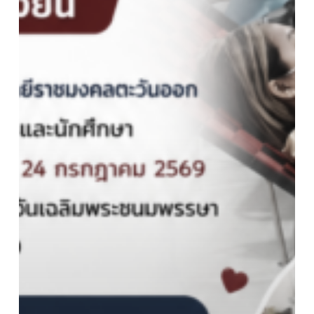
ออก
ขอ
ขอบคุณ
ผู้
บริหาร
คณาจารย์
บุคลากร
และ
นักศึกษา
ที่
เข้า
ร่วม
กิจกรรม
บริจาค
โลหิต