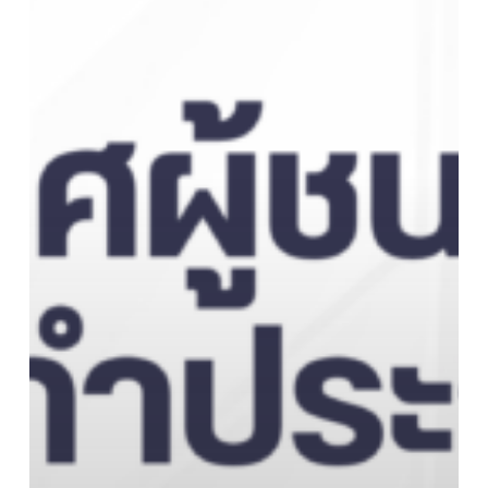
อุบัติเหตุ
กลุ่ม
สำหรับ
นักศึกษา
มหาวิทยาลัย
เทคโนโลยี
ราช
มงคล
ตะวัน
ออก
ประจำ
ปี
การ
ศึกษา
2569