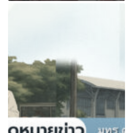
มทร.ตะวัน
ออก
เข้า
ร่วม
การ
ประชุม
ลง
นาม
ความ
ร่วม
มือ
MOU
การ
ดำเนิน
งาน
TO
BE
NUMBER