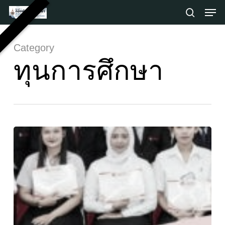
Skip
Men
to
search
main
Close
content
Menu
Category
ทุนการศึกษา
เปิด
รับ
สมัคร
แล้ว!
มูล
นิธิฯ
กำลัง