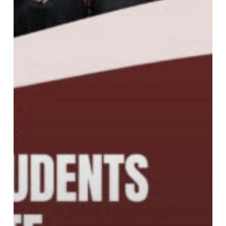
ตาม
หา
น้องๆ
ที่
มีไฟ
มุ่ง
มั่น
และ
อยาก
พัฒนา
ตนเอง
พร้อม
มี
เงิน
ทุน
สำหรับ
ด้าน
การ