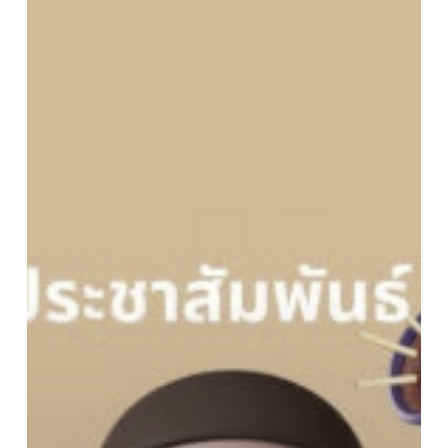
นโยบาย
และ
แผน
พลังงาน
ทุน
การ
ศึกษา
ใน
และ
ต่าง
ประเทศ
ประจำ
ปี
2566