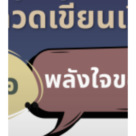
ประกวด
เขียน
เรียง
ความ
ใน
หัวข้อ
“พลัง
ใจ
ของ
ฉัน”
ชิง
ทุน
การ
ศึกษา
จาก
มูลนิธิ
ตั้ง
เซ็ก