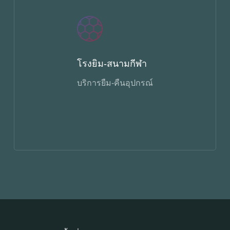
โรงยิม-สนามกีฬา
บริการยืม-คืนอุปกรณ์