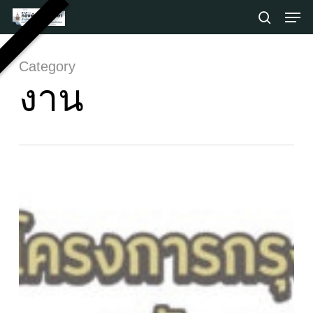
Skip
Men
to
search
main
Close
content
Menu
Category
งาน
โครงการ
กรุง
ศรี
อุดมศึกษา
อาสา
พัฒนา
ประจำ
ปี