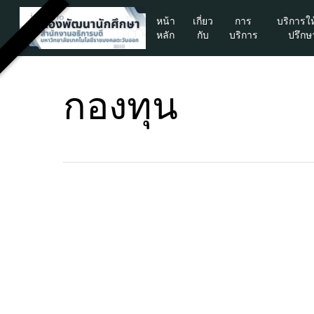
Skip
หน้า
เกี่ยว
การ
บริการใ
to
หลัก
กับ
บริการ
ปรึกษ
main
content
กองทุน
Hit enter to search or ESC to close