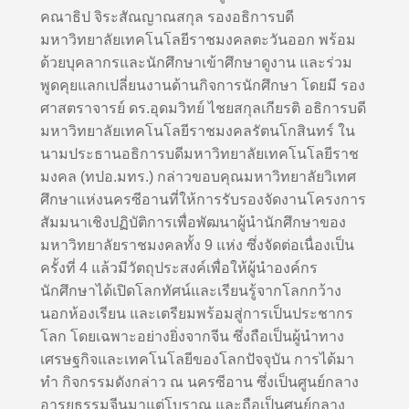
คณาธิป จิระสัณญาณสกุล รองอธิการบดี
มหาวิทยาลัยเทคโนโลยีราชมงคลตะวันออก พร้อม
ด้วยบุคลากรและนักศึกษาเข้าศึกษาดูงาน และร่วม
พูดคุยแลกเปลี่ยนงานด้านกิจการนักศึกษา โดยมี รอง
ศาสตราจารย์ ดร.อุดมวิทย์ ไชยสกุลเกียรติ อธิการบดี
มหาวิทยาลัยเทคโนโลยีราชมงคลรัตนโกสินทร์ ใน
นามประธานอธิการบดีมหาวิทยาลัยเทคโนโลยีราช
มงคล (ทปอ.มทร.) กล่าวขอบคุณมหาวิทยาลัยวิเทศ
ศึกษาแห่งนครซีอานที่ให้การรับรองจัดงานโครงการ
สัมมนาเชิงปฏิบัติการเพื่อพัฒนาผู้นำนักศึกษาของ
มหาวิทยาลัยราชมงคลทั้ง 9 แห่ง ซึ่งจัดต่อเนื่องเป็น
ครั้งที่ 4 แล้วมีวัตถุประสงค์เพื่อให้ผู้นำองค์กร
นักศึกษาได้เปิดโลกทัศน์และเรียนรู้จากโลกกว้าง
นอกห้องเรียน และเตรียมพร้อมสู่การเป็นประชากร
โลก โดยเฉพาะอย่างยิ่งจากจีน ซึ่งถือเป็นผู้นำทาง
เศรษฐกิจและเทคโนโลยีของโลกปัจจุบัน การได้มา
ทำ กิจกรรมดังกล่าว ณ นครซีอาน ซึ่งเป็นศูนย์กลาง
อารยธรรมจีนมาแต่โบราณ และถือเป็นศูนย์กลาง