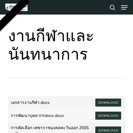
Skip
Men
to
search
main
Close
content
Menu
งานกีฬาและ
นันทนาการ
เอกสารงานกีฬา.docx
DOWNLOAD
การพัฒนาบุคลากรdocx.docx
DOWNLOAD
การคัดเลือก เพชรราชมงคลตะวันออก 2565
DOWNLOAD